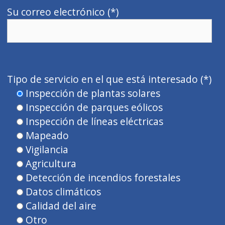
Su correo electrónico (*)
P
o
Tipo de servicio en el que está interesado (*)
r
Inspección de plantas solares
f
Inspección de parques eólicos
a
Inspección de líneas eléctricas
v
Mapeado
o
Vigilancia
r
Agricultura
,
Detección de incendios forestales
d
Datos climáticos
e
Calidad del aire
j
Otro