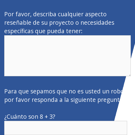
a
e
Por favor, describa cualquier aspecto
s
reseñable de su proyecto o necesidades
t
específicas que pueda tener:
e
c
a
m
p
o
v
Para que sepamos que no es usted un robot,
a
por favor responda a la siguiente pregunta:
c
í
¿Cuánto son 8 + 3?
o
.